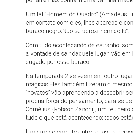
por ali e lhes confiam uma varinha mági
Um tal “Homem do Quadro” (Amadeus Jus
em contato com eles, lhes aparece e con
buraco negro.Não se aproximem de lá”.
Com tudo acontecendo de estranho, som
a vontade de sair daquele lugar, vão em
sugado por esse buraco.
Na temporada 2 se veem em outro lugar
mágicos.Eles também fizeram o mesmo t
“novatos” vão aprendendo a descobrir seus
própria força do pensamento, para se 
Cornélius (Robson Zanoni), um feiticeiro
tudo o que está acontecendo: todos estã
Um grande embate entre todas as person