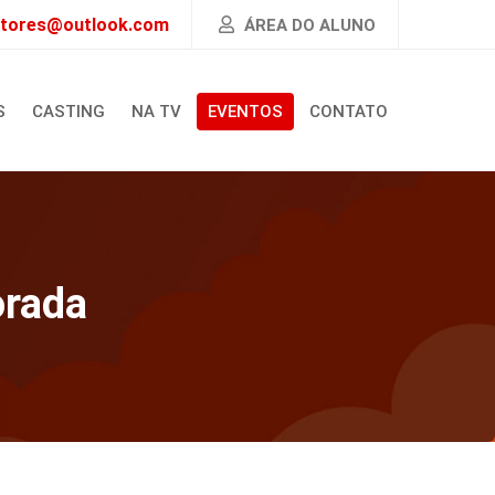
atores@outlook.com
ÁREA DO ALUNO
S
CASTING
NA TV
EVENTOS
CONTATO
orada