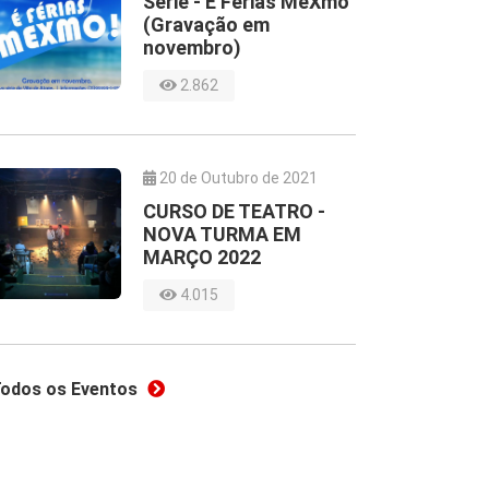
Série - É Férias MeXmo
(Gravação em
novembro)
2.862
20 de Outubro de 2021
CURSO DE TEATRO -
NOVA TURMA EM
MARÇO 2022
4.015
odos os Eventos