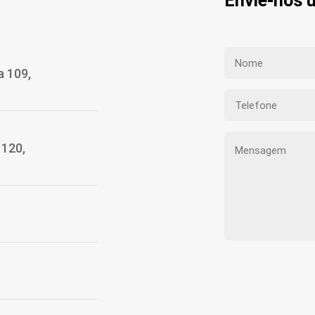
Envie-nos
a 109,
1120,