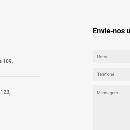
Envie-nos
a 109,
1120,