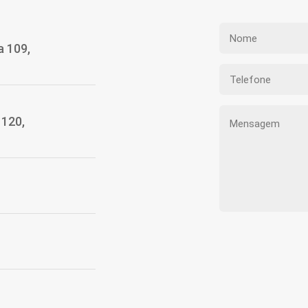
a 109,
1120,