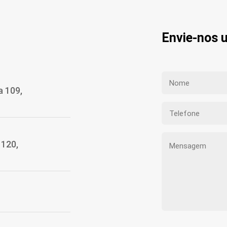
Envie-nos
a 109,
1120,