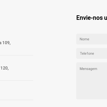
Envie-nos
a 109,
1120,